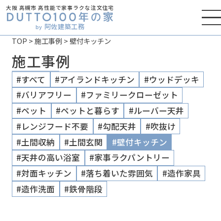
大阪 高槻市 高性能で家事ラクな注文住宅
阿佐建築工務
by
TOP
>
施工事例
>
壁付キッチン
施工事例
#すべて
#アイランドキッチン
#ウッドデッキ
#バリアフリー
#ファミリークローゼット
#ペット
#ペットと暮らす
#ルーバー天井
#レンジフード不要
#勾配天井
#吹抜け
#土間収納
#土間玄関
#壁付キッチン
#天井の高い浴室
#家事ラクパントリー
#対面キッチン
#落ち着いた雰囲気
#造作家具
#造作洗面
#鉄骨階段