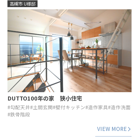
高槻市 U様邸
DUTTO100年の家 狭小住宅
#勾配天井
#土間玄関
#壁付キッチン
#造作家具
#造作洗面
#鉄骨階段
VIEW MORE