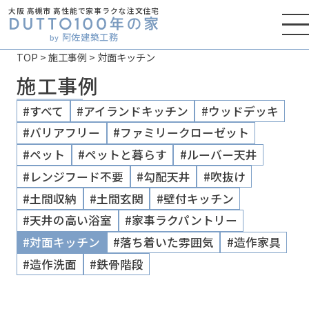
大阪 高槻市 高性能で家事ラクな注文住宅
阿佐建築工務
by
TOP
>
施工事例
>
対面キッチン
施工事例
#すべて
#アイランドキッチン
#ウッドデッキ
#バリアフリー
#ファミリークローゼット
#ペット
#ペットと暮らす
#ルーバー天井
#レンジフード不要
#勾配天井
#吹抜け
#土間収納
#土間玄関
#壁付キッチン
#天井の高い浴室
#家事ラクパントリー
#対面キッチン
#落ち着いた雰囲気
#造作家具
#造作洗面
#鉄骨階段