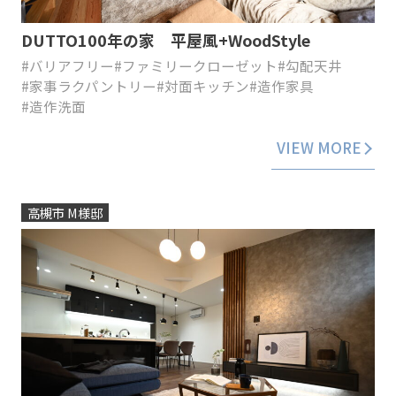
DUTTO100年の家 平屋風+WoodStyle
#バリアフリー
#ファミリークローゼット
#勾配天井
#家事ラクパントリー
#対面キッチン
#造作家具
#造作洗面
VIEW MORE
高槻市 M様邸