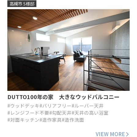
高槻市 S様邸
DUTTO100年の家 大きなウッドバルコニー
#ウッドデッキ
#バリアフリー
#ルーバー天井
#レンジフード不要
#勾配天井
#天井の高い浴室
#対面キッチン
#造作家具
#造作洗面
VIEW MORE