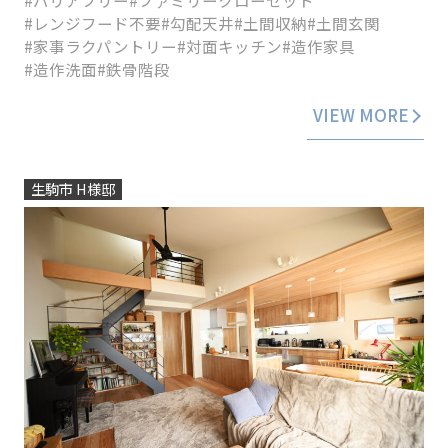
#レンジフード不要
#勾配天井
#土間収納
#土間玄関
#家事ラクパントリー
#対面キッチン
#造作家具
#造作洗面
#鉄骨階段
VIEW MORE
生駒市 H様邸