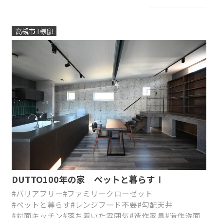
高槻市 I様邸
DUTTO100年の家 ペットと暮らすⅠ
#バリアフリー
#ファミリークローゼット
#ペットと暮らす
#レンジフード不要
#勾配天井
#対面キッチン
#落ち着いた雰囲気
#造作家具
#造作洗面