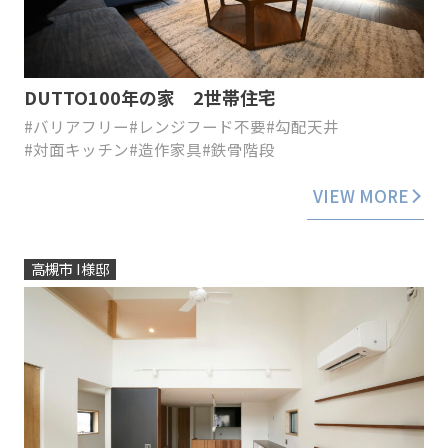
DUTTO100年の家 2世帯住宅
#バリアフリー
#レンジフード不要
#勾配天井
#対面キッチン
#造作家具
#鉄骨階段
VIEW MORE
高槻市 I様邸